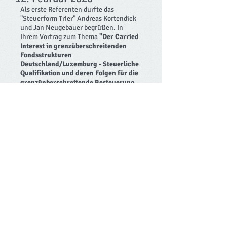
Als erste Referenten durfte das
"Steuerform Trier" Andreas Kortendick
und Jan Neugebauer begrüßen. In
Ihrem Vortrag zum Thema
"Der Carried
Interest in grenzüberschreitenden
Fondsstrukturen
Deutschland/Luxemburg - Steuerliche
Qualifikation und deren Folgen für die
grenzünberschreitende Besteuerung
von Initiatoren"
beleuchteten sie die
Besteuerung des Carried Interest und
dessen historische Entwicklung. Als
Partner der deutschen Kanzlei
"Schnittker Möllmann Partners" hat
Herr Kortendick den Interessierten die
deutsche Steuerperspektive nahegelegt.
Herr Neugebauer, Partner der in
Luxemburg ansässigen Kanzlei "Arendt
& Medernach SA", übernahm die
luxemburgische Sichtweise.
Der Austausch mit Erfrischungen im
Anschluss an die Veranstaltung fand bis
spät in den Abend statt.