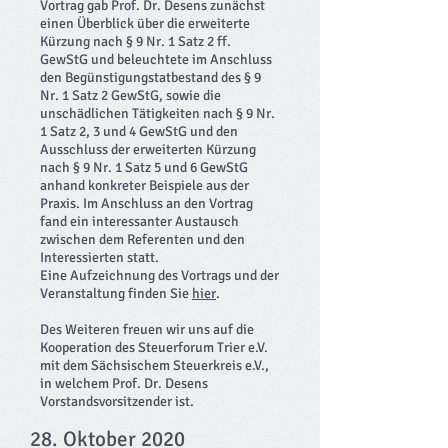
Vortrag gab Prof. Dr. Desens zunächst
einen Überblick über die erweiterte
Kürzung nach § 9 Nr. 1 Satz 2 ff.
GewStG und beleuchtete im Anschluss
den Begünstigungstatbestand des § 9
Nr. 1 Satz 2 GewStG, sowie die
unschädlichen Tätigkeiten nach § 9 Nr.
1 Satz 2, 3 und 4 GewStG und den
Ausschluss der erweiterten Kürzung
nach § 9 Nr. 1 Satz 5 und 6 GewStG
anhand konkreter Beispiele aus der
Praxis.
Im Anschluss an den Vortrag
fand ein interessanter Austausch
zwischen dem Referenten und den
Interessierten statt.
Eine Aufzeichnung des Vortrags und der
Veranstaltung finden Sie
hier
.
Des Weiteren freuen wir uns auf die
Kooperation des Steuerforum Trier e.V.
mit dem Sächsischem Steuerkreis e.V.,
in welchem Prof. Dr. Desens
Vorstandsvorsitzender ist.
28. Oktober 2020