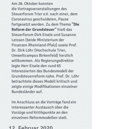
Am 28. Oktober konnten
die
Vortragsveranstaltungen
des
Steuerforum Trier e.V. nach einer, dem
Coronavirus geschuldeten, Pause
fortgesetzt werden. Zu dem Thema
"Die
Reform der Grundsteuer"
hieß das
Steuerforum Dirk Eisele und Susanne
Leissen (beide Ministerium der
Finanzen Rheinland-Pfalz) sowie Prof.
Dr. Dirk Löhr (Hochschule Trier,
Umweltcampus Birkenfeld) herzlich
willkommen. Als Regierungsdirektor
legte Herr Eisele den rund 65
Interessierten das Bundesmodell der
Grundsteuerreform nahe. Prof. Dr. Löhr
betrachtete dieses Modell kritisch und
zeigte einige Modifikationen einzelner
Bundesländer auf.
Im Anschluss an die Vorträge fand ein
interessanter Austausch über die
Vorzüge und Kritikpunkte an den
einzelnen Reformmodellen statt.
12. Februar 2020