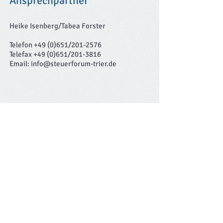
Ansprechpartner
Heike Isenberg/Tabea Forster
Telefon +49 (0)651/201-2576
Telefax +49 (0)651/201-3816
Email:
info@steuerforum-trier.de
Kontakt
Steuerforum Trier e.V.
Adresse​
:
c/o
Prof. Dr. A. Arnold, Dipl.-Vw.
Lehrstuhl für Bürgerliches Recht,
Wirtschaftsrecht und Steuerrecht
Universität Trier
Fachbereich V
54286 Trier
Tel.:
+49 (0)651/201-3991