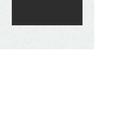
Kontakt
Steuerforum Trier e.V.
Adresse​
:
c/o
Prof. Dr. A. Arnold, Dipl.-Vw.
Lehrstuhl für Bürgerliches Recht,
Wirtschaftsrecht und Steuerrecht
Universität Trier
Fachbereich V
54286 Trier
Tel.:
+49 (0)651/201-3991
E-Mail:
info@steuerforum-trier.de
Folgen Sie auch